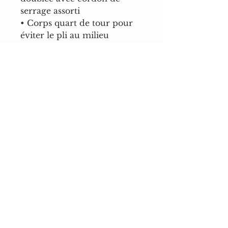
serrage assorti
• Corps quart de tour pour 
éviter le pli au milieu
• Poignets et taille en tricot 
côtelé athlétique 1 × 1 avec 
élasthanne
• Poche kangourou avant
• Col, épaules, 
emmanchures, poignets et 
ourlet cousus à double 
aiguille
• Produit vierge provenant 
du Bangladesh, du 
Nicaragua, du Honduras ou 
du Salvador
Avertissement : en raison des 
propriétés du tissu, la 