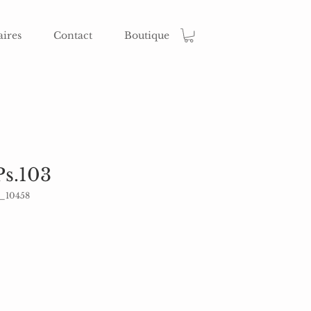
aires
Contact
Boutique
Ps.103
1_10458