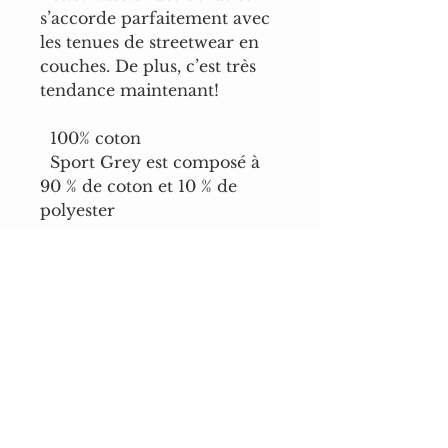
s’accorde parfaitement avec 
les tenues de streetwear en 
couches. De plus, c’est très 
tendance maintenant! 
  100% coton
  Sport Grey est composé à 
90 % de coton et 10 % de 
polyester
  Ash Grey est composé de 
99 % coton et 1 % polyester
  Les couleurs de la bruyère 
sont 50% coton, 50% 
polyester
  Poids du tissu : 5,0 à 5,3 
oz/ij2 (170-180 g/m 2) 
  Fil à bout ouvert
  Tissu tubulaire